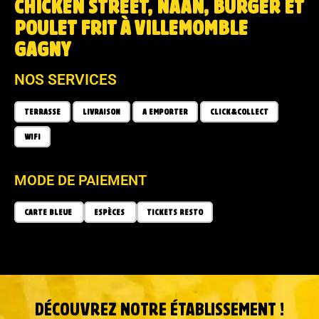
CHICKEN STREET, NAAN, BURGER ET
POULET FRIT À VILLEMOMBLE
GAGNY
NOS SERVICES
TERRASSE
LIVRAISON
A EMPORTER
CLICK&COLLECT
WIFI
MODE DE PAIEMENT
CARTE BLEUE
ESPÈCES
TICKETS RESTO
DÉCOUVREZ NOTRE ÉTABLISSEMENT !