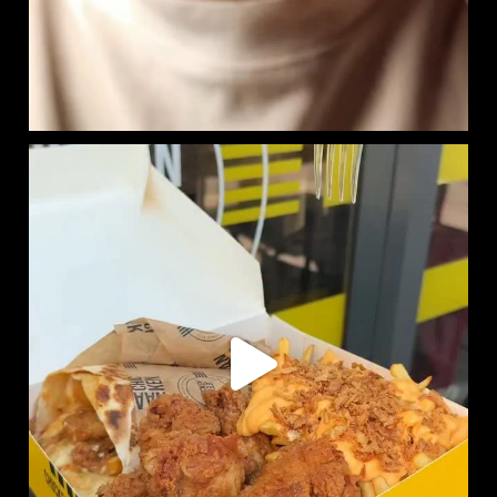
RITCHIE BOX DISPONIBLE EN LIVRAISON :
SUR
...
733
7