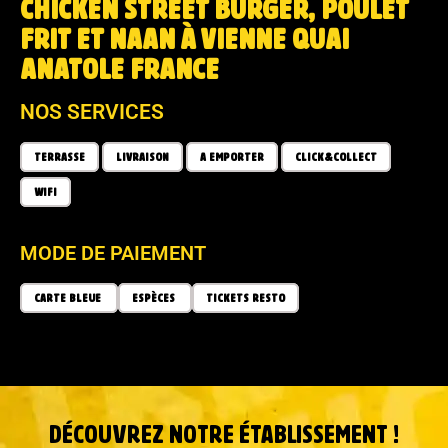
CHICKEN STREET BURGER, POULET
FRIT ET NAAN À VIENNE QUAI
ANATOLE FRANCE
NOS SERVICES
TERRASSE
LIVRAISON
A EMPORTER
CLICK&COLLECT
WIFI
MODE DE PAIEMENT
CARTE BLEUE
ESPÈCES
TICKETS RESTO
DÉCOUVREZ NOTRE ÉTABLISSEMENT !