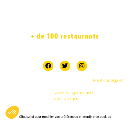
ACCUEIL
LA CARTE
SOLIDAIRE
FRANCHISE
BOUTIQUE
JOB
+ de 100 restaurants
7 jours sur 7
Copyright © 2025 Chicken Street réservés.
.
Mentions légales
Pour votre santé, pratiquez une activité physique
régulière
www.mangerbouger.fr
Liste des allergènes
Cliquez-ici pour modifier vos préférences en matière de cookies