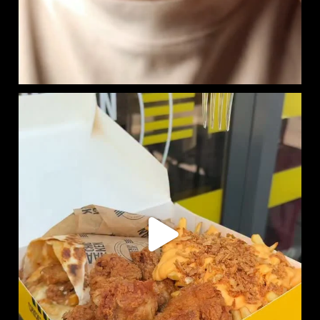
RITCHIE BOX DISPONIBLE EN LIVRAISON :
SUR
...
716
7