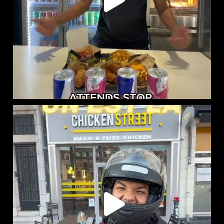
CHICKEN STREET LENS EST LÀ
12 Place
...
44
37