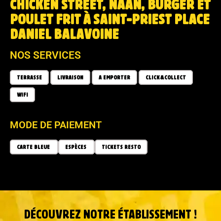
CHICKEN STREET, NAAN, BURGER ET
POULET FRIT À SAINT-PRIEST PLACE
DANIEL BALAVOINE
NOS SERVICES
TERRASSE
LIVRAISON
A EMPORTER
CLICK&COLLECT
WIFI
MODE DE PAIEMENT
CARTE BLEUE
ESPÈCES
TICKETS RESTO
DÉCOUVREZ NOTRE ÉTABLISSEMENT !