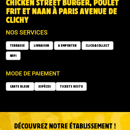
CHICKEN STREET BURGER, POULET
FRIT ET NAAN À PARIS AVENUE DE
CLICHY
NOS SERVICES
TERRASSE
LIVRAISON
A EMPORTER
CLICK&COLLECT
WIFI
MODE DE PAIEMENT
CARTE BLEUE
ESPÈCES
TICKETS RESTO
DÉCOUVREZ NOTRE ÉTABLISSEMENT !