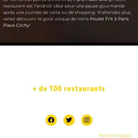
restaurant est l’endroit idéal pour une pause gourmande
après une journée de visite ou de shopping. N’attendez plus,
venez découvrir le goût unique de notre
Poulet Frit à Paris
Place Clichy
!
ACCUEIL
LA CARTE
SOLIDAIRE
FRANCHISE
BOUTIQUE
JOB
+ de 100 restaurants
7 jours sur 7
Copyright © 2025 Chicken Street réservés.
.
Mentions légales