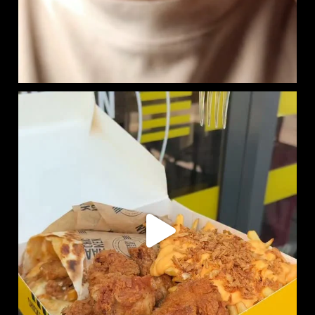
RITCHIE BOX DISPONIBLE EN LIVRAISON :
SUR
...
737
7