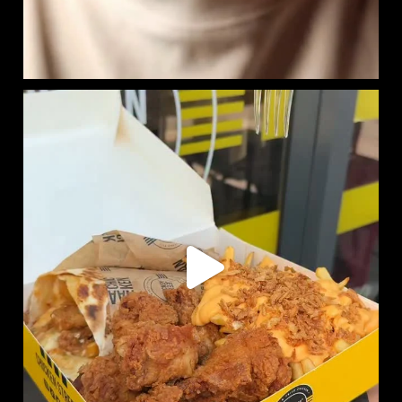
RITCHIE BOX DISPONIBLE EN LIVRAISON :
SUR
...
737
7