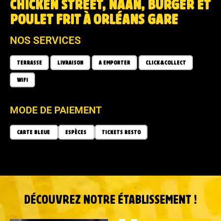
CHICKEN STREET, NAAN, BURGER ET
POULET FRIT À ORLÉANS GARE
NOS SERVICES
TERRASSE
LIVRAISON
A EMPORTER
CLICK&COLLECT
WIFI
MODE DE PAIEMENT
CARTE BLEUE
ESPÈCES
TICKETS RESTO
DÉCOUVREZ NOTRE ÉTABLISSEMENT !