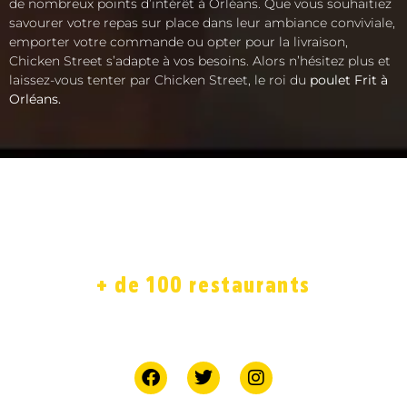
de nombreux points d’intérêt à Orléans. Que vous souhaitiez
savourer votre repas sur place dans leur ambiance conviviale,
emporter votre commande ou opter pour la livraison,
Chicken Street s’adapte à vos besoins. Alors n’hésitez plus et
laissez-vous tenter par Chicken Street, le roi du
poulet Frit à
Orléans.
ACCUEIL
LA CARTE
SOLIDAIRE
FRANCHISE
BOUTIQUE
JOB
+ de 100 restaurants
7 jours sur 7