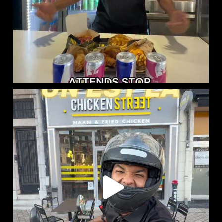
CHICKEN STREET LENS EST LÀ
12 Place
...
44
37