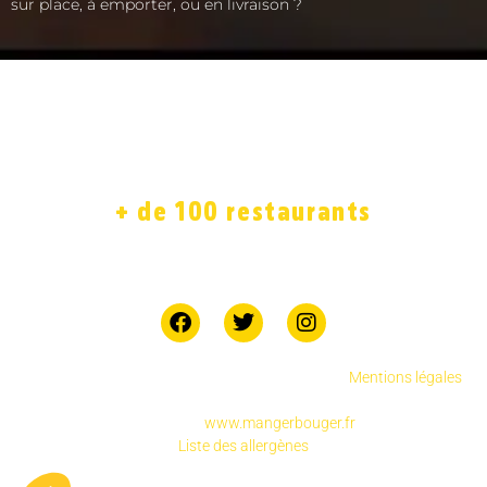
sur place, à emporter, ou en livraison ?
ACCUEIL
LA CARTE
SOLIDAIRE
FRANCHISE
BOUTIQUE
JOB
+ de 100 restaurants
7 jours sur 7
Copyright © 2025 Chicken Street réservés.
.
Mentions légales
Pour votre santé, pratiquez une activité physique
régulière
www.mangerbouger.fr
Liste des allergènes