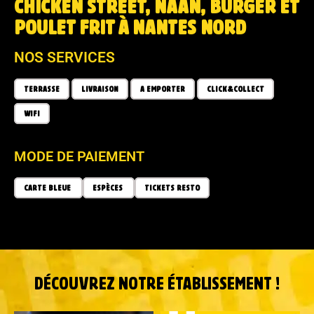
CHICKEN STREET, NAAN, BURGER ET
POULET FRIT À NANTES NORD
NOS SERVICES
TERRASSE
LIVRAISON
A EMPORTER
CLICK&COLLECT
WIFI
MODE DE PAIEMENT
CARTE BLEUE
ESPÈCES
TICKETS RESTO
DÉCOUVREZ NOTRE ÉTABLISSEMENT !