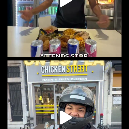
CHICKEN STREET LENS EST LÀ
12 Place
...
46
37