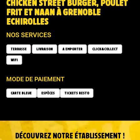
CHICKEN STREET BURGER, POULET
FRIT ET NAAN À GRENOBLE
ECHIROLLES
NOS SERVICES
TERRASSE
LIVRAISON
A EMPORTER
CLICK&COLLECT
WIFI
MODE DE PAIEMENT
CARTE BLEUE
ESPÈCES
TICKETS RESTO
DÉCOUVREZ NOTRE ÉTABLISSEMENT !