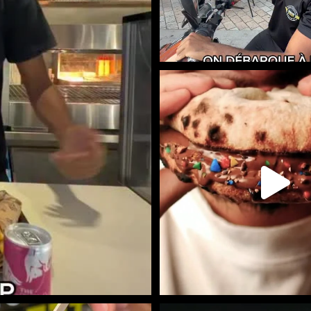
LE NAAN SUCRÉ EST DISPONIBLE
STREET
...
108
36