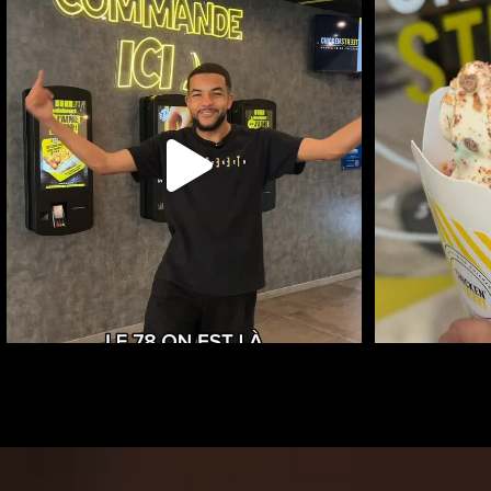
CHICKEN STREET MONTIGNY EST LÀ
RAFRAÎ
13
...
54
0