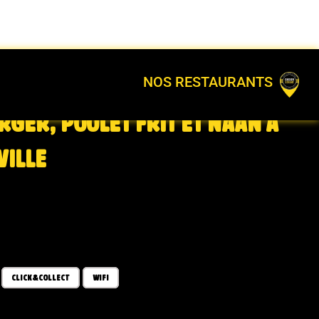
NOS RESTAURANTS
RGER, POULET FRIT ET NAAN À
VILLE
CLICK&COLLECT
WIFI