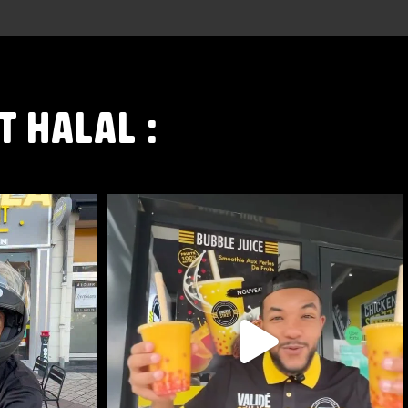
T HALAL :
T LÀ
NOUVEAUTÉ CHEZ CHICKEN STREET
...
50
0