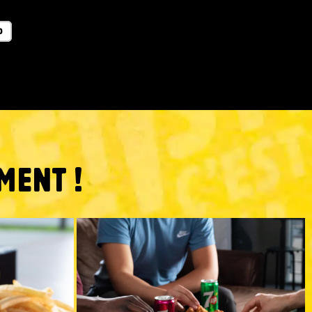
O
MENT !