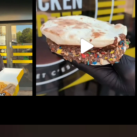
ARTIR DE 10€ !
NAAN SUCRÉ
RETROUVEZ LES AUTRES
...
495
1