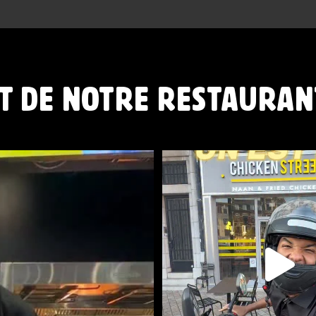
T DE NOTRE RESTAURAN
NIBLES
...
CHICKEN STREET LENS ES
12 Place
...
44
37