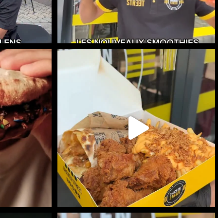
 CHEZ CHICKEN
RITCHIE BOX DISPONIBLE EN LIVRAISON :
SUR
...
749
7