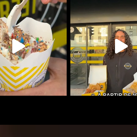
CHIT TOI AVEC LA ICE MIX
DES RITCHIE BOX DISPONIBLES À P
...
+110
...
112
0
108
0