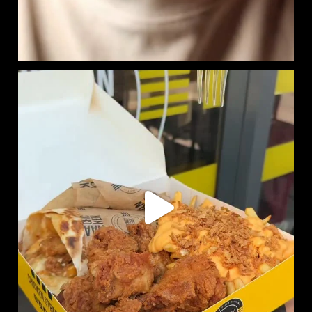
RITCHIE BOX DISPONIBLE EN LIVRAISON :
SUR
...
737
7