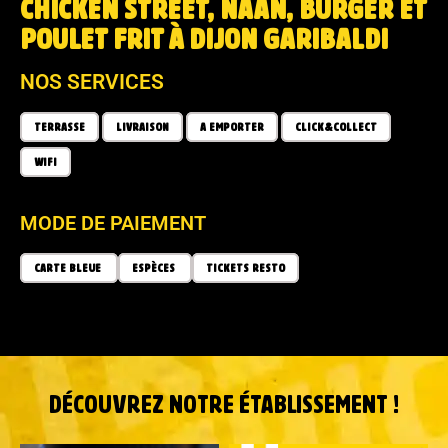
CHICKEN STREET, NAAN, BURGER ET
POULET FRIT À DIJON GARIBALDI
NOS SERVICES
TERRASSE
LIVRAISON
A EMPORTER
CLICK&COLLECT
WIFI
MODE DE PAIEMENT
CARTE BLEUE
ESPÈCES
TICKETS RESTO
DÉCOUVREZ NOTRE ÉTABLISSEMENT !