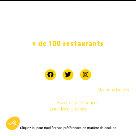
ACCUEIL
LA CARTE
SOLIDAIRE
FRANCHISE
BOUTIQUE
JOB
+ de 100 restaurants
7 jours sur 7
Copyright © 2025 Chicken Street réservés.
.
Mentions légales
Pour votre santé, pratiquez une activité physique
régulière
www.mangerbouger.fr
Liste des allergènes
Cliquez-ici pour modifier vos préférences en matière de cookies