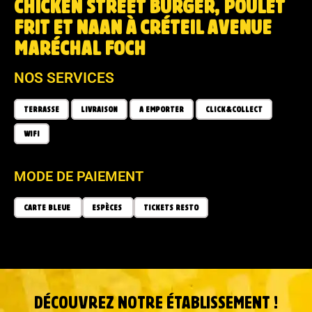
CHICKEN STREET BURGER, POULET
FRIT ET NAAN À CRÉTEIL AVENUE
MARÉCHAL FOCH
NOS SERVICES
TERRASSE
LIVRAISON
A EMPORTER
CLICK&COLLECT
WIFI
MODE DE PAIEMENT
CARTE BLEUE
ESPÈCES
TICKETS RESTO
DÉCOUVREZ NOTRE ÉTABLISSEMENT !