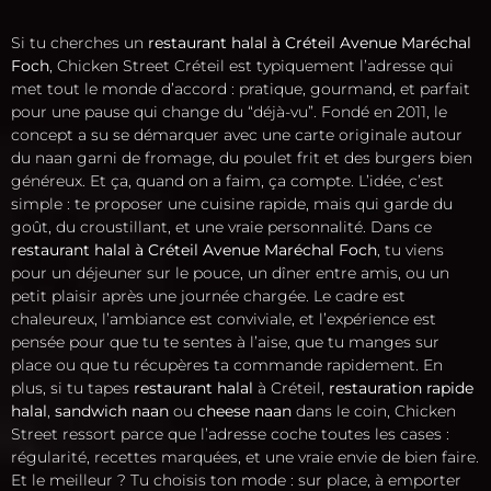
Si tu cherches un
restaurant halal à Créteil Avenue Maréchal
Foch
, Chicken Street Créteil est typiquement l’adresse qui
met tout le monde d’accord : pratique, gourmand, et parfait
pour une pause qui change du “déjà-vu”. Fondé en 2011, le
concept a su se démarquer avec une carte originale autour
du naan garni de fromage, du poulet frit et des burgers bien
généreux. Et ça, quand on a faim, ça compte. L’idée, c’est
simple : te proposer une cuisine rapide, mais qui garde du
goût, du croustillant, et une vraie personnalité. Dans ce
restaurant halal à Créteil Avenue Maréchal Foch
, tu viens
pour un déjeuner sur le pouce, un dîner entre amis, ou un
petit plaisir après une journée chargée. Le cadre est
chaleureux, l’ambiance est conviviale, et l’expérience est
pensée pour que tu te sentes à l’aise, que tu manges sur
place ou que tu récupères ta commande rapidement. En
plus, si tu tapes
restaurant halal
à Créteil,
restauration rapide
halal
,
sandwich naan
ou
cheese naan
dans le coin, Chicken
Street ressort parce que l’adresse coche toutes les cases :
régularité, recettes marquées, et une vraie envie de bien faire.
Et le meilleur ? Tu choisis ton mode : sur place, à emporter