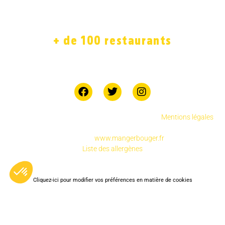
BOUTIQUE
JOB
+ de 100 restaurants
7 jours sur 7
Copyright © 2025 Chicken Street réservés.
.
Mentions légales
Pour votre santé, pratiquez une activité physique
régulière
www.mangerbouger.fr
Liste des allergènes
Cliquez-ici pour modifier vos préférences en matière de cookies