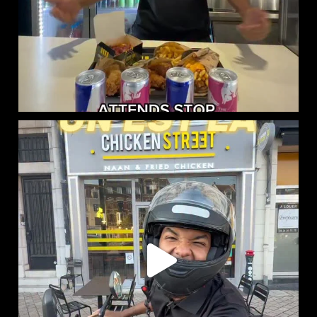
CHICKEN STREET LENS EST LÀ
12 Place
...
46
37