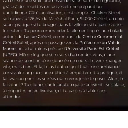
On est sur une vraie promesse de fraîcheur et de régularité,
grâce à des recettes exclusives et une préparation
quotidienne. Côté localisation, c’est simple : Chicken Street
se trouve au 126 Av. du Maréchal Foch, 94000 Créteil, un coin
super pratique si tu bouges dans la ville ou si tu passes dans
le secteur. Tu peux commander facilement après une balade
autour du
Lac de Créteil
, en rentrant du
Centre Commercial
Créteil Soleil
, après un passage vers la
Préfecture du Val-de-
Marne
, ou si tu traînes près de l’
Université Paris-Est Créteil
(UPEC)
. Même logique si tu sors d’un rendez-vous, d’une
séance de sport ou d’une journée de cours : tu veux manger
vite, mais bien. Et là, tu as tout ce qu’il faut : une ambiance
conviviale sur place, une option à emporter ultra pratique, et
la livraison pour les soirées où tu veux juste te poser. Alors, tu
fais quoi ? Tu cliques sur le bouton qui te convient : sur place,
à emporter, ou en livraison, et tu passes à table sans
attendre.
ACCUEIL
LA CARTE
SOLIDAIRE
FRANCHISE