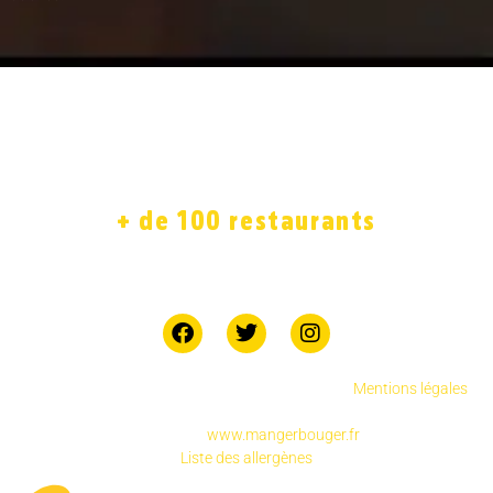
ACCUEIL
LA CARTE
SOLIDAIRE
FRANCHISE
BOUTIQUE
JOB
+ de 100 restaurants
7 jours sur 7
Copyright © 2025 Chicken Street réservés.
.
Mentions légales
Pour votre santé, pratiquez une activité physique
régulière
www.mangerbouger.fr
Liste des allergènes