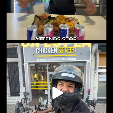
CHICKEN STREET LENS EST LÀ
12 Place
...
46
37