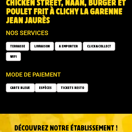
CHICKEN STREET, NAAN, BURGER ET
POULET FRIT À CLICHY LA GARENNE
JEAN JAURÈS
NOS SERVICES
TERRASSE
LIVRAISON
A EMPORTER
CLICK&COLLECT
WIFI
MODE DE PAIEMENT
CARTE BLEUE
ESPÈCES
TICKETS RESTO
DÉCOUVREZ NOTRE ÉTABLISSEMENT !