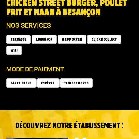
CHICKEN STREET BURGER, POULET
FRIT ET NAAN À BESANÇON
NOS SERVICES
TERRASSE
LIVRAISON
A EMPORTER
CLICK&COLLECT
WIFI
MODE DE PAIEMENT
CARTE BLEUE
ESPÈCES
TICKETS RESTO
DÉCOUVREZ NOTRE ÉTABLISSEMENT !