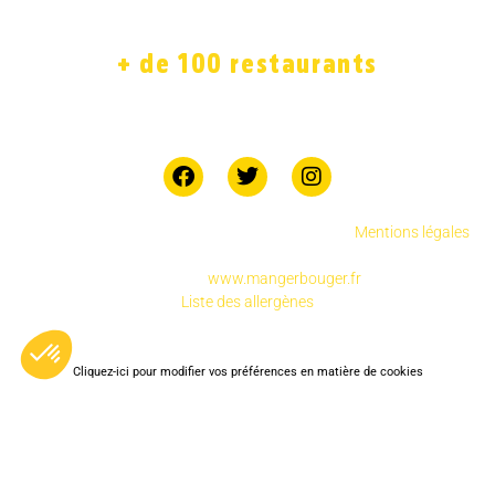
BOUTIQUE
JOB
+ de 100 restaurants
7 jours sur 7
Copyright © 2025 Chicken Street réservés.
.
Mentions légales
Pour votre santé, pratiquez une activité physique
régulière
www.mangerbouger.fr
Liste des allergènes
Cliquez-ici pour modifier vos préférences en matière de cookies