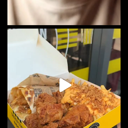
RITCHIE BOX DISPONIBLE EN LIVRAISON :
SUR
...
737
7