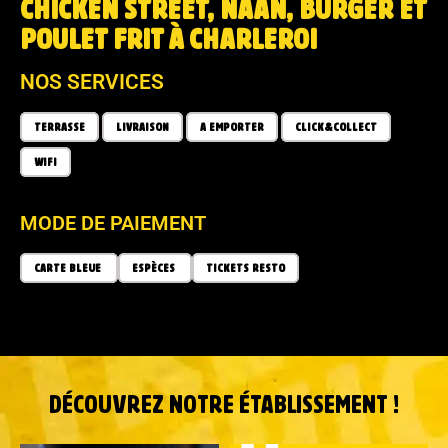
CHICKEN STREET, NAAN, BURGER ET
POULET FRIT À CHARLEROI
NOS SERVICES
TERRASSE
LIVRAISON
A EMPORTER
CLICK&COLLECT
WIFI
MODE DE PAIEMENT
CARTE BLEUE
ESPÈCES
TICKETS RESTO
DÉCOUVREZ NOTRE ÉTABLISSEMENT !