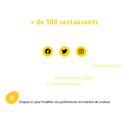
BOUTIQUE
JOB
+ de 100 restaurants
7 jours sur 7
Copyright © 2025 Chicken Street réservés.
.
Mentions légales
Pour votre santé, pratiquez une activité physique
régulière
www.mangerbouger.fr
Liste des allergènes
Cliquez-ici pour modifier vos préférences en matière de cookies