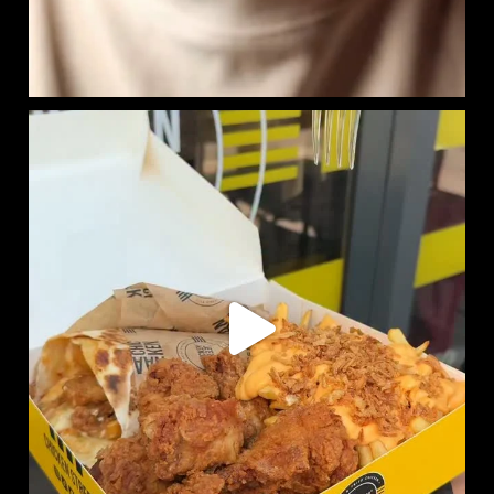
RITCHIE BOX DISPONIBLE EN LIVRAISON :
SUR
...
733
7