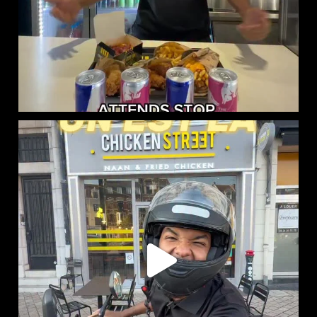
CHICKEN STREET LENS EST LÀ
12 Place
...
46
37