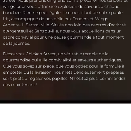
Street. Nous prenons un grand soin à préparer nos tenders et
wings pour vous offrir une explosion de saveurs à chaque
bouchée. Rien ne peut égaler le croustillant de notre poulet
frit, accompagné de nos délicieux Tenders et Wings
Argenteuil Sartrouville. Situés non loin des centres d’activité
d’Argenteuil et Sartrouville, nous vous accueillons dans un
cadre convivial pour une pause gourmande à tout moment
de la journée.
Découvrez Chicken Street, un véritable temple de la
gourmandise qui allie convivialité et saveurs authentiques.
Que vous soyez sur place, que vous optiez pour la formule à
emporter ou la livraison, nos mets délicieusement préparés
sont prêts à régaler vos papilles. N’hésitez plus, commandez
dès maintenant !
ACCUEIL
LA CARTE
SOLIDAIRE
FRANCHISE
BOUTIQUE
JOB