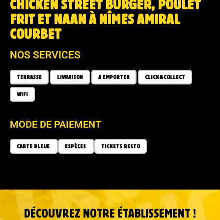
CHICKEN STREET BURGER, POULET
FRIT ET NAAN À NÎMES AMIRAL
COURBET
NOS SERVICES
TERRASSE
LIVRAISON
A EMPORTER
CLICK&COLLECT
WIFI
MODE DE PAIEMENT
CARTE BLEUE
ESPÈCES
TICKETS RESTO
DÉCOUVREZ NOTRE ÉTABLISSEMENT !