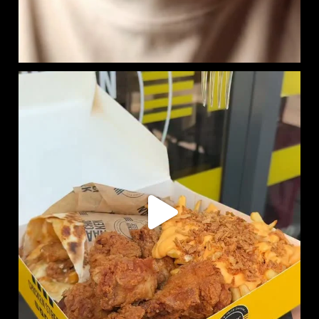
RITCHIE BOX DISPONIBLE EN LIVRAISON :
SUR
...
737
7