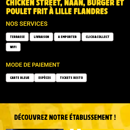
CHICKEN STREET, NAAN, BURGER ET
POULET FRIT À LILLE FLANDRES
NOS SERVICES
TERRASSE
LIVRAISON
A EMPORTER
CLICK&COLLECT
WIFI
MODE DE PAIEMENT
CARTE BLEUE
ESPÈCES
TICKETS RESTO
DÉCOUVREZ NOTRE ÉTABLISSEMENT !