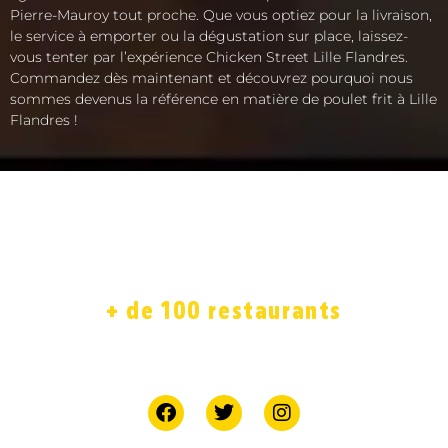
Pierre-Mauroy tout proche. Que vous optiez pour la livraison,
le service à emporter ou la dégustation sur place, laissez-
vous tenter par l’expérience Chicken Street Lille Flandres.
Commandez dès maintenant et découvrez pourquoi nous
sommes devenus la référence en matière de poulet frit à Lille
Flandres !
ACCUEIL
LA CARTE
SOLIDAIRE
FRANCHISE
BOUTIQUE
JOB
+ de 100 restaurants
7 jours sur 7