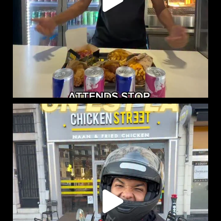
CHICKEN STREET LENS EST LÀ
12 Place
...
45
37