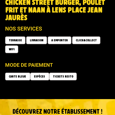
CHICKEN STREET BURGER, POULET
FRIT ET NAAN À LENS PLACE JEAN
JAURÈS
NOS SERVICES
TERRASSE
LIVRAISON
A EMPORTER
CLICK&COLLECT
WIFI
MODE DE PAIEMENT
CARTE BLEUE
ESPÈCES
TICKETS RESTO
DÉCOUVREZ NOTRE ÉTABLISSEMENT !