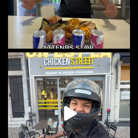
CHICKEN STREET LENS EST LÀ
12 Place
...
46
37