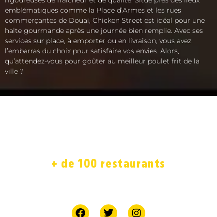
emblématiques comme la Place d’Armes et les rues
commerçantes de Douai, Chicken Street est idéal pour une
halte gourmande après une journée bien remplie. Avec ses
services sur place, à emporter ou en livraison, vous avez
l’embarras du choix pour satisfaire vos envies. Alors,
qu’attendez-vous pour goûter au meilleur poulet frit de la
ville ?
ACCUEIL
LA CARTE
SOLIDAIRE
FRANCHISE
BOUTIQUE
JOB
+ de 100 restaurants
7 jours sur 7