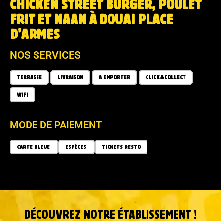
CHICKEN STREET BURGER, POULET
FRIT ET NAAN À DOUAI PLACE
D’ARMES
NOS SERVICES
TERRASSE
LIVRAISON
A EMPORTER
CLICK&COLLECT
WIFI
MODE DE PAIEMENT
CARTE BLEUE
ESPÈCES
TICKETS RESTO
DÉCOUVREZ NOTRE ÉTABLISSEMENT !