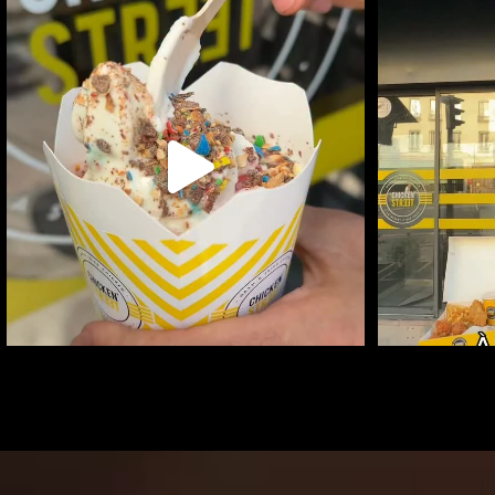
RAFRAÎCHIT TOI AVEC LA ICE MIX
DES RITCHIE B
+110
...
107
0