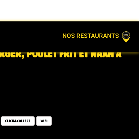
NOS RESTAURANTS
RGER, POULET FRIT ET NAAN À
CLICK&COLLECT
WIFI