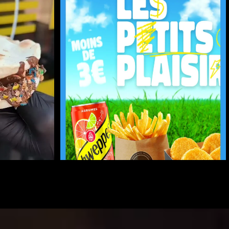
LES PETITS PLAISIRS À MOINS DE 3€
...
ES
...
42
38