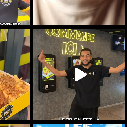
LIVRAISON :
CHICKEN STREET MONTIGNY EST LÀ
13
...
53
0