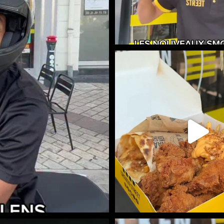
RITCHIE BOX DISPONIBLE EN 
SUR
...
733
7