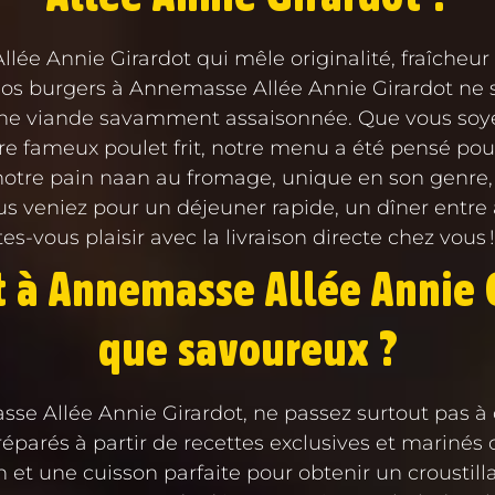
e Annie Girardot qui mêle originalité, fraîcheur 
! Nos burgers à Annemasse Allée Annie Girardot ne 
t une viande savamment assaisonnée. Que vous soye
e fameux poulet frit, notre menu a été pensé pour s
 et notre pain naan au fromage, unique en son gen
us veniez pour un déjeuner rapide, un dîner entre
s-vous plaisir avec la livraison directe chez vous !
t à Annemasse Allée Annie G
que savoureux ?
sse Allée Annie Girardot, ne passez surtout pas à 
parés à partir de recettes exclusives et marinés c
 et une cuisson parfaite pour obtenir un croustill