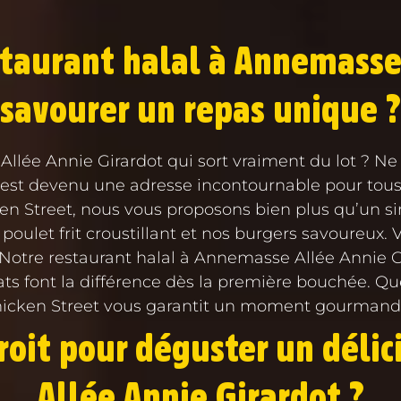
staurant halal à Annemasse
savourer un repas unique ?
lée Annie Girardot qui sort vraiment du lot ? Ne 
nt est devenu une adresse incontournable pour tous
en Street, nous vous proposons bien plus qu’un sim
oulet frit croustillant et nos burgers savoureux. 
Notre restaurant halal à Annemasse Allée Annie Gi
plats font la différence dès la première bouchée. Q
Chicken Street vous garantit un moment gourmand e
droit pour déguster un déli
Allée Annie Girardot ?