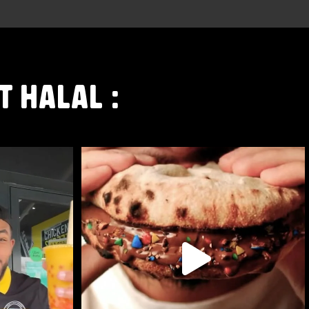
T HALAL :
STREET
LE NAAN SUCRÉ EST DISPONIBLE CHEZ CHICKEN
STREET
...
104
36