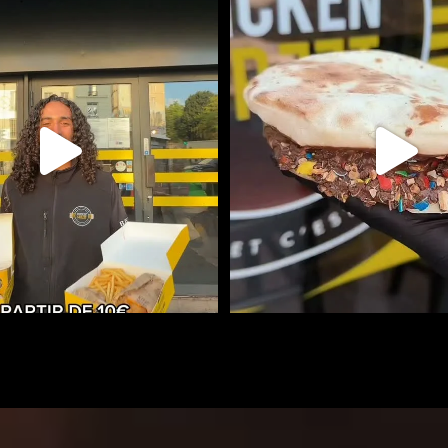
OX DISPONIBLES À PARTIR DE 10€ !
NAAN SUCRÉ
...
RETROUVEZ LES AUTR
109
0
489
1