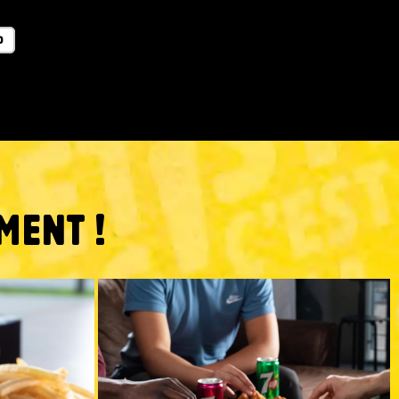
O
MENT !