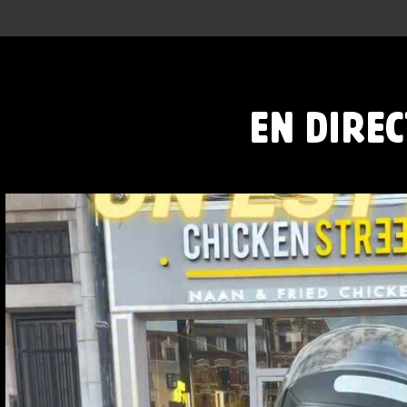
EN DIREC
CHICKEN STREET LENS EST LÀ
12 Place
...
44
37