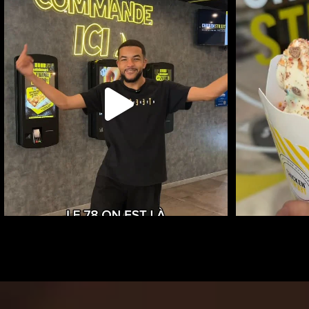
CHICKEN STREET MONTIGNY EST LÀ
RAFRAÎ
13
...
53
0