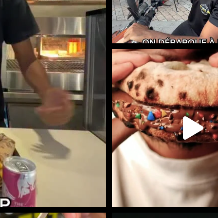
LE NAAN SUCRÉ EST DISPONIBLE
STREET
...
107
36