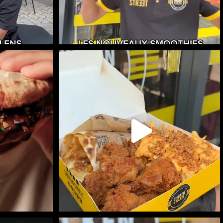
 CHEZ CHICKEN
RITCHIE BOX DISPONIBLE EN LIVRAISON :
SUR
...
746
7