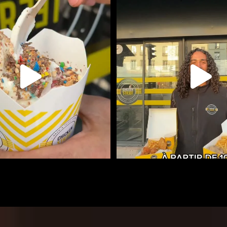
CHIT TOI AVEC LA ICE MIX
DES RITCHIE BOX DISPONIBLES À P
...
+110
...
111
0
107
0