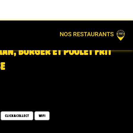
NOS RESTAURANTS
AAN, BURGER ET POULET FRIT
SE
CLICK&COLLECT
WIFI