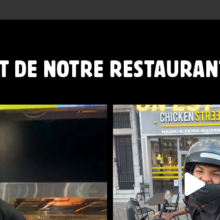
T DE NOTRE RESTAURAN
NIBLES
...
CHICKEN STREET LENS ES
12 Place
...
44
37