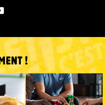
O
MENT !