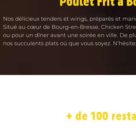
Poulet Frit à B
Nos délicieux tenders et wings, préparés et mari
Situé au cœur de Bourg-en-Bresse, Chicken Stre
ou pour un dîner avant une soirée en ville. De plu
nos succulents plats où que vous soyez. N’hésite
ACCUEIL
LA CARTE
SO
+ de 100 rest