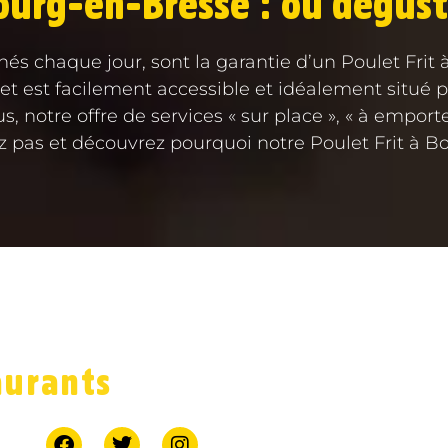
ourg-en-Bresse : où dégust
nés chaque jour, sont la garantie d’un Poulet Frit
et est facilement accessible et idéalement situé
s, notre offre de services « sur place », « à emport
z pas et découvrez pourquoi notre Poulet Frit à B
LIDAIRE
FRANCHISE
BOU
aurants
7 jours sur 7