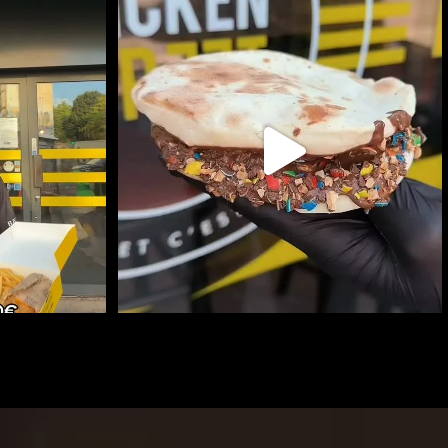
ARTIR DE 10€ !
NAAN SUCRÉ
RETROUVEZ LES AUTRES
...
494
1