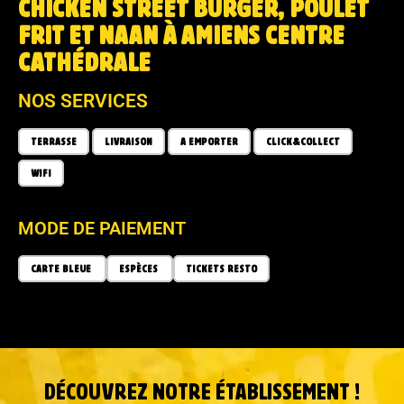
CHICKEN STREET BURGER, POULET
FRIT ET NAAN À AMIENS CENTRE
CATHÉDRALE
NOS SERVICES
TERRASSE
LIVRAISON
A EMPORTER
CLICK&COLLECT
WIFI
MODE DE PAIEMENT
CARTE BLEUE
ESPÈCES
TICKETS RESTO
DÉCOUVREZ NOTRE ÉTABLISSEMENT !