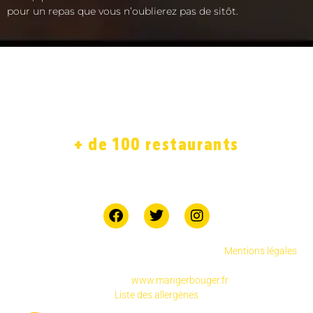
pour un repas que vous n’oublierez pas de sitôt.
ACCUEIL
LA CARTE
SOLIDAIRE
FRANCHISE
BOUTIQUE
JOB
+ de 100 restaurants
7 jours sur 7
Copyright © 2025 Chicken Street réservés.
.
Mentions légales
Pour votre santé, pratiquez une activité physique
régulière
www.mangerbouger.fr
Liste des allergènes