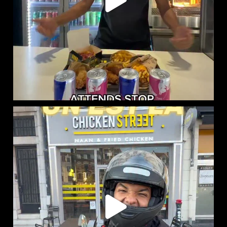
CHICKEN STREET LENS EST LÀ
12 Place
...
45
37